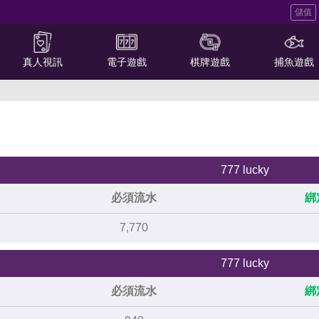
儲值
真人視訊
電子遊戲
棋牌遊戲
捕魚遊戲
777 lucky
必須流水
綁
7,770
777 lucky
必須流水
綁