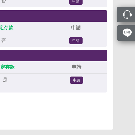
否
申請
定存款
申請
否
申請
綁定存款
申請
是
申請