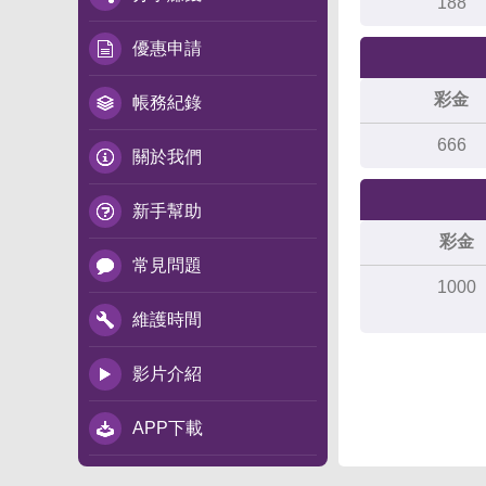
188
優惠申請
彩金
帳務紀錄
666
關於我們
新手幫助
彩金
常見問題
1000
維護時間
影片介紹
APP下載