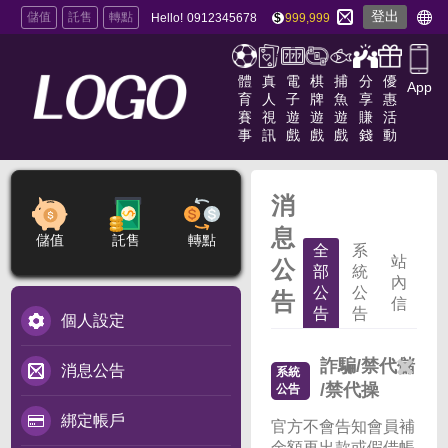
登出
儲值
託售
轉點
Hello!
0912345678
999,999
體
真
電
棋
捕
分
優
App
育
人
子
牌
魚
享
惠
賽
視
遊
遊
遊
賺
活
事
訊
戲
戲
戲
錢
動
消
息
儲值
託售
轉點
全
系
站
公
部
統
內
公
公
告
信
告
告
個人設定
詐騙/禁代儲
消息公告
系統
/禁代操
公告
綁定帳戶
官方不會告知會員補
金額再出款或假借帳