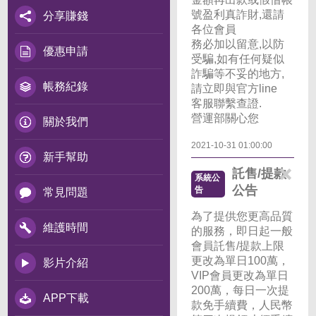
號盈利真詐財,還請
分享賺錢
各位會員
務必加以留意,以防
優惠申請
受騙,如有任何疑似
詐騙等不妥的地方,
帳務紀錄
請立即與官方line
客服聯繫查證.
營運部關心您
關於我們
2021-10-31 01:00:00
新手幫助
託售/提款
系統公
公告
告
常見問題
為了提供您更高品質
維護時間
的服務，即日起一般
會員託售/提款上限
更改為單日100萬，
影片介紹
VIP會員更改為單日
200萬，每日一次提
APP下載
款免手續費，人民幣