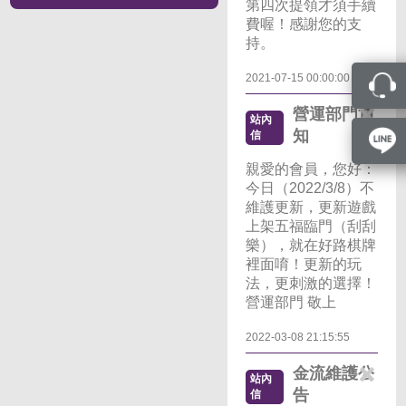
第四次提領才須手續
費喔！感謝您的支
持。
2021-07-15 00:00:00
營運部門通
站內
知
信
親愛的會員，您好：
今日（2022/3/8）不
維護更新，更新遊戲
上架五福臨門（刮刮
樂），就在好路棋牌
裡面唷！更新的玩
法，更刺激的選擇！
營運部門 敬上
2022-03-08 21:15:55
金流維護公
站內
告
信