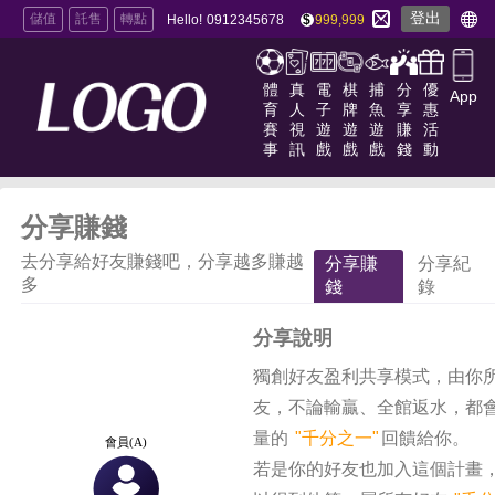
登出
儲值
託售
轉點
Hello!
0912345678
999,999
體
真
電
棋
捕
分
優
App
育
人
子
牌
魚
享
惠
賽
視
遊
遊
遊
賺
活
事
訊
戲
戲
戲
錢
動
分享賺錢
去分享給好友賺錢吧，分享越多賺越
分享賺
分享紀
多
錢
錄
分享說明
獨創好友盈利共享模式，由你
友，不論輸贏、全館返水，都
量的
"千分之一"
回饋給你。
若是你的好友也加入這個計畫