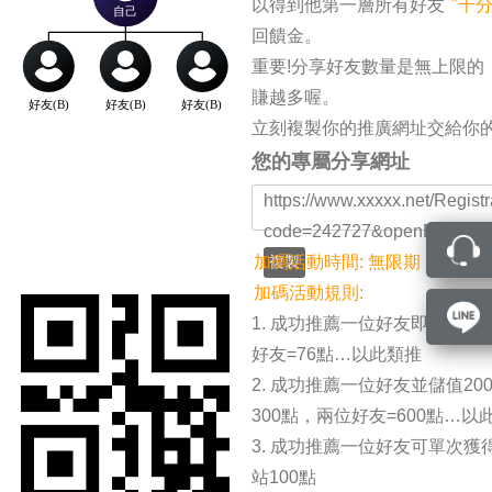
以得到他第一層所有好友
"千
回饋金。
重要!分享好友數量是無上限的
賺越多喔。
立刻複製你的推廣網址交給你
您的專屬分享網址
https://www.xxxxx.net/Regist
code=242727&openExternal
加碼活動時間: 無限期
複製
加碼活動規則:
1. 成功推薦⼀位好友即可獲得
好友=76點…以此類推
2. 成功推薦⼀位好友並儲值20
300點，兩位好友=600點…以
3. 成功推薦⼀位好友可單次獲
站100點