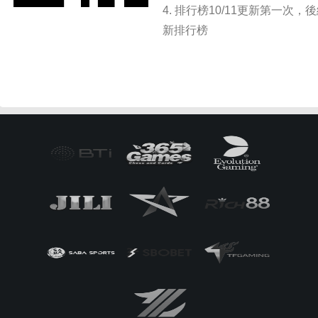
4. 排⾏榜10/11更新第⼀次
新排⾏榜