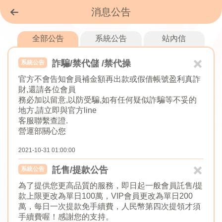
消息公告
全部公告
系統公告
站內信
詐騙/禁代儲 /禁代操
系統公告
官方不會告知會員補金額再出款或假借帳號盈利真詐
財,還請各位會員
務必加以留意,以防受騙,如有任何疑似詐騙等不妥的
地方,請立即與官方line
客服聯繫查證.
營運部關心您
2021-10-31 01:00:00
託售/提款公告
系統公告
為了提供您更高品質的服務，即日起一般會員託售/提
款上限更改為單日100萬，VIP會員更改為單日200
萬，每日一次提款免手續費，人民幣第四次提領才須
手續費喔！感謝您的支持。