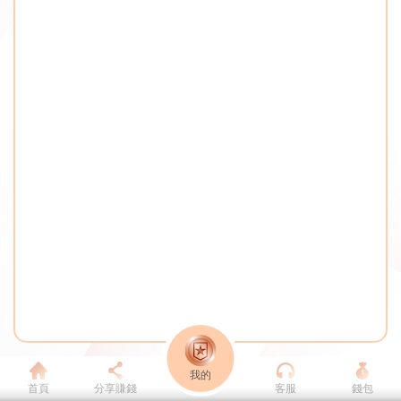
我的
首頁
分享賺錢
客服
錢包