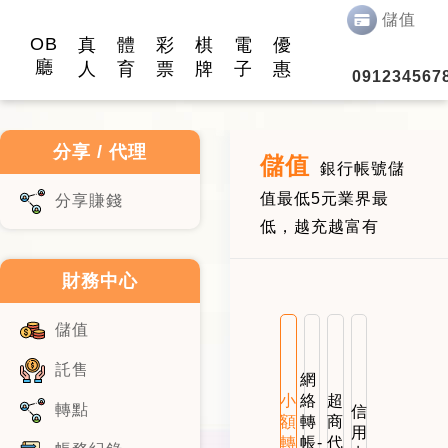
儲值
OB
真
體
彩
棋
電
優
廳
人
育
票
牌
子
惠
091234567
分享 / 代理
儲值
銀行帳號儲
值最低5元業界最
分享賺錢
低，越充越富有
財務中心
儲值
託售
網
小
絡
超
轉點
信
額
轉
商
用
轉
帳-
代