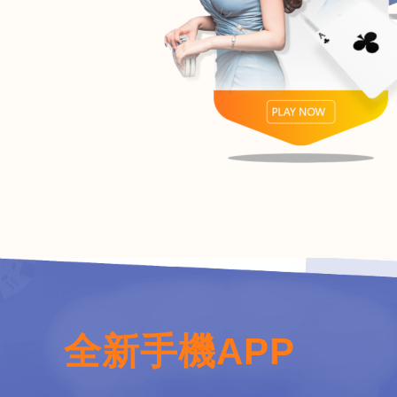
全新手機APP