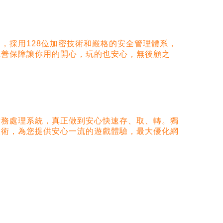
，採用128位加密技術和嚴格的安全管理體系，
完善保障讓你用的開心，玩的也安心，無後顧之
財務處理系統，真正做到安心快速存、取、轉。獨
技術，為您提供安心一流的遊戲體驗，最大優化網