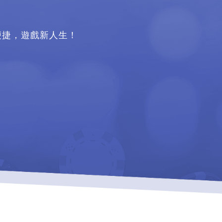
便捷，遊戲新人生！