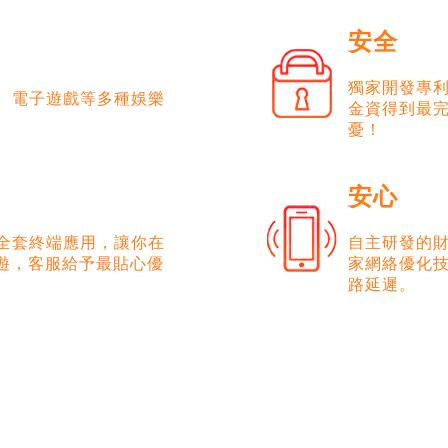
安全
獨家開發專利
、電子遊戲等多種娛樂
金資得到最
憂！
安心
全套終端應用，讓你在
自主研發的
暢遊，客服給予最貼心優
家網絡優化
路延遲。