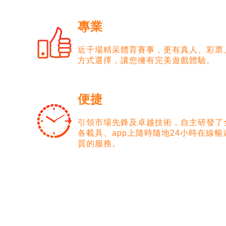
專業
近千場精采體育賽事，更有真人、彩票
方式選擇，讓您擁有完美遊戲體驗。
便捷
引領市場先鋒及卓越技術，自主研發了
各載具、app上隨時隨地24小時在線
質的服務。