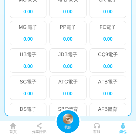
0.00
0.00
0.00
MG 電子
PP電子
FC電子
0.00
0.00
0.00
HB電子
JDB電子
CQ9電子
0.00
0.00
0.00
SG電子
ATG電子
AFB電子
0.00
0.00
0.00
DS電子
SBO體育
AFB體育
0.00
0.00
0.00
我的
首頁
分享賺點
客服
錢包