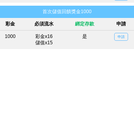
首次儲值回饋獎金1000
彩金
必須流水
綁定存款
申請
1000
彩金x16
是
申請
儲值x15