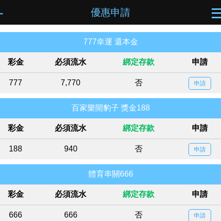
優惠申請
777幸運 還本金
彩金
必須流水
綁定存款
申請
777
7,770
否
申請
百家樂開豹子 獎金188
彩金
必須流水
綁定存款
申請
188
940
否
申請
體育串關666
彩金
必須流水
綁定存款
申請
666
666
否
申請