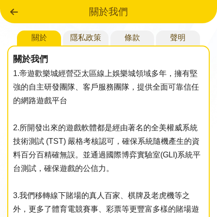
關於我們
關於
隱私政策
條款
聲明
關於我們
1.帝遊歡樂城經營亞太區線上娛樂城領域多年，擁有堅
強的自主研發團隊、客戶服務團隊，提供全面可靠信任
的網路遊戲平台
2.所開發出來的遊戲軟體都是經由著名的全美權威系統
技術測試 (TST) 嚴格考核認可，確保系統隨機產生的資
料百分百精確無誤。並通過國際博弈實驗室(GLI)系統平
台測試，確保遊戲的公信力。
3.我們移轉線下賭場的真人百家、棋牌及老虎機等之
外，更多了體育電競賽事、彩票等更豐富多樣的賭場遊