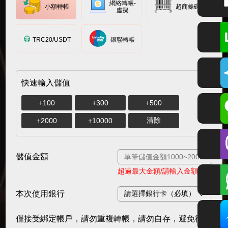
網絡轉帳-
小額轉帳
超商條碼
虛擬
TRC20/USDT
銀聯轉帳
快速輸入儲值
+100
+300
+500
清除
+2000
+10000
儲值金額
超過最大金額/請輸入金額數字
本次使用銀行
請選擇銀行卡（必填）
僅接受綁定帳戶，請勿重複轉帳，請勿自存，避免衍生