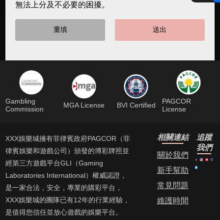
無法上分及不必要的困擾。
重填
送出
Gambling
PAGCOR
MGA License
BVI Certified
Commission
License
相關連結
追蹤
XXX娛樂城擁有菲律賓政府PAGCOR（菲
我們
律賓娛樂和遊戲公司）頒發的博彩牌照並
關於我們
經第三方遊戲平台GLI（Gaming
新手幫助
Laboratories International）權威認證，
常見問題
是一家合法，安全，專業的購彩平台，
XXX娛樂城的團隊已有12年的行業經驗，
維護時間
是值得您信任並放心遊戲的娛樂平台。